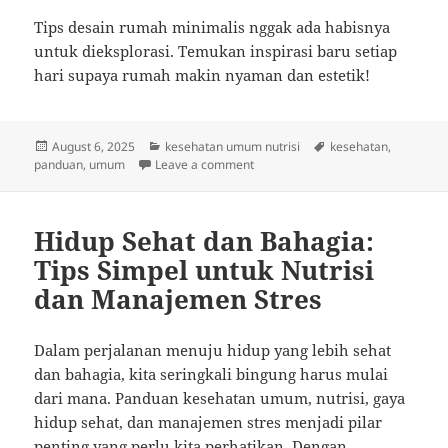
Tips desain rumah minimalis nggak ada habisnya
untuk dieksplorasi. Temukan inspirasi baru setiap
hari supaya rumah makin nyaman dan estetik!
Posted
Categories
Tags
August 6, 2025
kesehatan umum nutrisi
kesehatan
,
on
on Hidup Sehat Tanpa Stress: Raha
panduan
,
umum
Leave a comment
Hidup Sehat dan Bahagia:
Tips Simpel untuk Nutrisi
dan Manajemen Stres
Dalam perjalanan menuju hidup yang lebih sehat
dan bahagia, kita seringkali bingung harus mulai
dari mana. Panduan kesehatan umum, nutrisi, gaya
hidup sehat, dan manajemen stres menjadi pilar
penting yang perlu kita perhatikan. Dengan