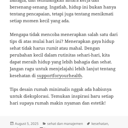
bahagia, dan seimbangkan antara kerja dan
bersenang-senang. Ingatlah, hidup ini bukan hanya
tentang pencapaian, tetapi juga tentang menikmati
setiap momen kecil yang ada.
Mengapa tidak mencoba menerapkan salah satu dari
tips di atas mulai hari ini? Menerapkan gaya hidup
sehat tidak harus rumit atau mahal. Dengan
perubahan kecil dalam rutinitas sehari-hari, kita
dapat meraih hidup yang lebih bahagia dan sehat.
Jangan ragu untuk menjelajahi lebih lanjut tentang
kesehatan di
supportforyourhealth
.
Tips desain rumah minimalis nggak ada habisnya
untuk dieksplorasi. Temukan inspirasi baru setiap
hari supaya rumah makin nyaman dan estetik!
Posted
Categories
Tags
August 5, 2025
sehat dan manajemen
kesehatan
,