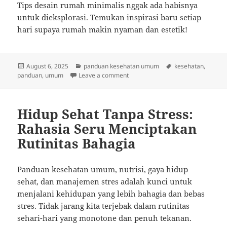
Tips desain rumah minimalis nggak ada habisnya
untuk dieksplorasi. Temukan inspirasi baru setiap
hari supaya rumah makin nyaman dan estetik!
Posted
Categories
Tags
August 6, 2025
panduan kesehatan umum
kesehatan
,
on
on Hidup Sehat Tanpa Drama: Tip
panduan
,
umum
Leave a comment
Hidup Sehat Tanpa Stress:
Rahasia Seru Menciptakan
Rutinitas Bahagia
Panduan kesehatan umum, nutrisi, gaya hidup
sehat, dan manajemen stres adalah kunci untuk
menjalani kehidupan yang lebih bahagia dan bebas
stres. Tidak jarang kita terjebak dalam rutinitas
sehari-hari yang monotone dan penuh tekanan.