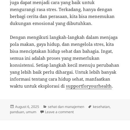
juga dapat menjadi cara yang baik untuk
mengurangi rasa stres. Terkadang, hanya dengan
berbagi cerita dan perasaan, kita bisa menemukan
dukungan emosional yang dibutuhkan.
Dengan mengikuti langkah-langkah dalam menjaga
pola makan, gaya hidup, dan mengelola stres, kita
bisa menciptakan hidup sehat dan bahagia. Ingat,
semua ini adalah proses yang memerlukan
konsistensi. Setiap langkah kecil menuju perubahan
yang lebih baik perlu dihargai. Untuk lebih banyak
informasi tentang cara hidup sehat, manfaatkan
waktu untuk eksplorasi di
supportforyourhealth
.
Posted
Categories
Tags
August 6, 2025
sehat dan manajemen
kesehatan
,
on
on Hidup Sehat dan Bahagia: Tips 
panduan
,
umum
Leave a comment