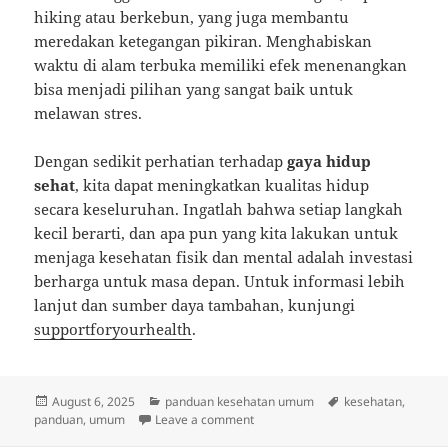
hiking atau berkebun, yang juga membantu
meredakan ketegangan pikiran. Menghabiskan
waktu di alam terbuka memiliki efek menenangkan
bisa menjadi pilihan yang sangat baik untuk
melawan stres.
Dengan sedikit perhatian terhadap
gaya hidup
sehat
, kita dapat meningkatkan kualitas hidup
secara keseluruhan. Ingatlah bahwa setiap langkah
kecil berarti, dan apa pun yang kita lakukan untuk
menjaga kesehatan fisik dan mental adalah investasi
berharga untuk masa depan. Untuk informasi lebih
lanjut dan sumber daya tambahan, kunjungi
supportforyourhealth
.
Posted
Categories
Tags
August 6, 2025
panduan kesehatan umum
kesehatan
,
on
on Jalan Santai Menuju Kesehatan
panduan
,
umum
Leave a comment