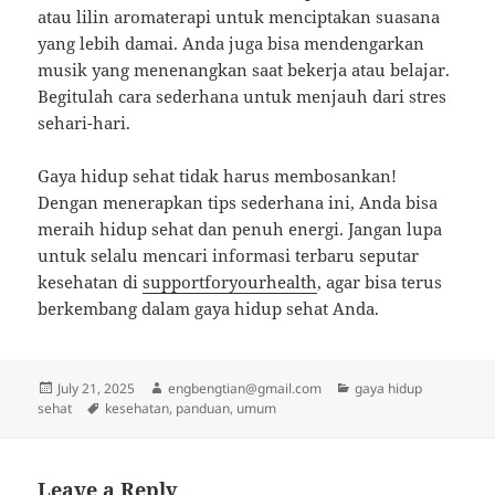
atau lilin aromaterapi untuk menciptakan suasana
yang lebih damai. Anda juga bisa mendengarkan
musik yang menenangkan saat bekerja atau belajar.
Begitulah cara sederhana untuk menjauh dari stres
sehari-hari.
Gaya hidup sehat tidak harus membosankan!
Dengan menerapkan tips sederhana ini, Anda bisa
meraih hidup sehat dan penuh energi. Jangan lupa
untuk selalu mencari informasi terbaru seputar
kesehatan di
supportforyourhealth
, agar bisa terus
berkembang dalam gaya hidup sehat Anda.
Posted
Author
Categories
July 21, 2025
engbengtian@gmail.com
gaya hidup
on
Tags
sehat
kesehatan
,
panduan
,
umum
Leave a Reply