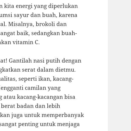
 kita energi yang diperlukan
sumsi sayur dan buah, karena
l. Misalnya, brokoli dan
angat baik, sedangkan buah-
akan vitamin C.
at! Gantilah nasi putih dengan
gkatkan serat dalam dietmu.
alitas, seperti ikan, kacang-
Mengganti camilan yang
 atau kacang-kacangan bisa
erat badan dan lebih
tikan juga untuk memperbanyak
 sangat penting untuk menjaga