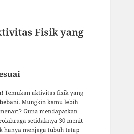
tivitas Fisik yang
esuai
m! Temukan aktivitas fisik yang
bebani. Mungkin kamu lebih
n menari? Guna mendapatkan
rolahraga setidaknya 30 menit
 tak hanya menjaga tubuh tetap