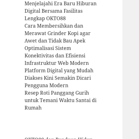
Menjelajahi Era Baru Hiburan
Digital Bersama Fasilitas
Lengkap OKTO88
Cara Membersihkan dan
Merawat Grinder Kopi agar
Awet dan Tidak Bau Apek
Optimalisasi Sistem
Konektivitas dan Efisiensi
Infrastruktur Web Modern
Platform Digital yang Mudah
Diakses Kini Semakin Dicari
Pengguna Modern
Resep Roti Panggang Gurih
untuk Temani Waktu Santai di
Rumah