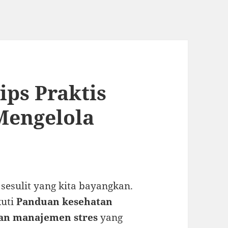
ips Praktis
Mengelola
sesulit yang kita bayangkan.
kuti
Panduan kesehatan
dan manajemen stres
yang