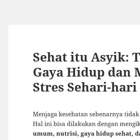
Sehat itu Asyik: T
Gaya Hidup dan 
Stres Sehari-hari
Menjaga kesehatan sebenarnya tidak 
Hal ini bisa dilakukan dengan mengi
umum, nutrisi, gaya hidup sehat, 