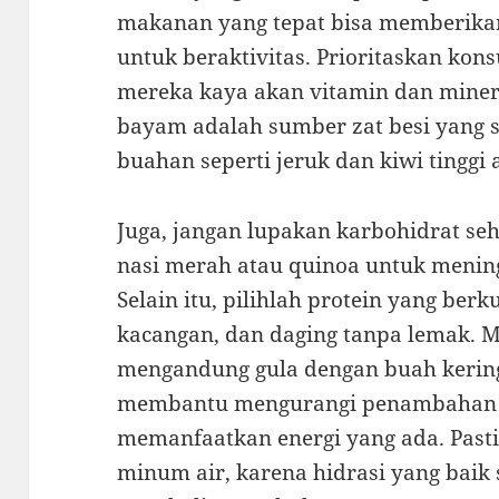
makanan yang tepat bisa memberikan
untuk beraktivitas. Prioritaskan kon
mereka kaya akan vitamin dan minera
bayam adalah sumber zat besi yang s
buahan seperti jeruk dan kiwi tinggi 
Juga, jangan lupakan karbohidrat seh
nasi merah atau quinoa untuk menin
Selain itu, pilihlah protein yang berku
kacangan, dan daging tanpa lemak. 
mengandung gula dengan buah kering
membantu mengurangi penambahan b
memanfaatkan energi yang ada. Pas
minum air, karena hidrasi yang baik