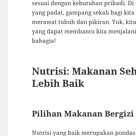
sesuai dengan kebutuhan pribadi. Di 
yang padat, gampang sekali bagi kit
merawat tubuh dan pikiran. Yuk, kita
yang dapat membantu kita menjalani 
bahagia!
Nutrisi: Makanan Se
Lebih Baik
Pilihan Makanan Bergizi
Nutrisi yang baik merupakan pondasi