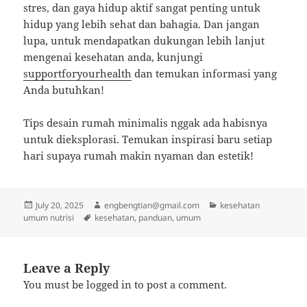
stres, dan gaya hidup aktif sangat penting untuk
hidup yang lebih sehat dan bahagia. Dan jangan
lupa, untuk mendapatkan dukungan lebih lanjut
mengenai kesehatan anda, kunjungi
supportforyourhealth
dan temukan informasi yang
Anda butuhkan!
Tips desain rumah minimalis nggak ada habisnya
untuk dieksplorasi. Temukan inspirasi baru setiap
hari supaya rumah makin nyaman dan estetik!
Posted
Author
Categories
July 20, 2025
engbengtian@gmail.com
kesehatan
on
Tags
umum nutrisi
kesehatan
,
panduan
,
umum
Leave a Reply
You must be
logged in
to post a comment.