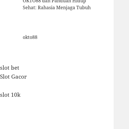
OKTO88 dan Panduan Hidup
Sehat: Rahasia Menjaga Tubuh
okto88
slot bet
Slot Gacor
slot 10k