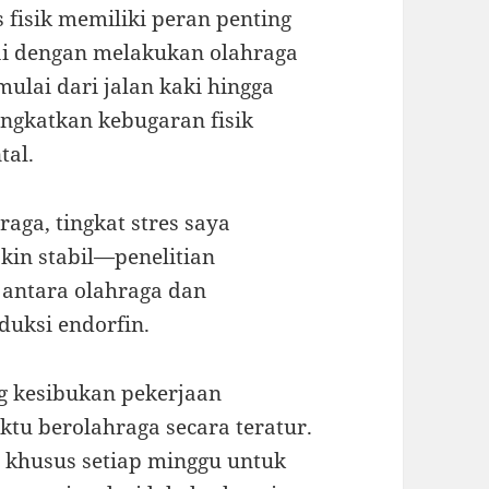
 fisik memiliki peran penting
ai dengan melakukan olahraga
ulai dari jalan kaki hingga
ningkatkan kebugaran fisik
tal.
aga, tingkat stres saya
in stabil—penelitian
antara olahraga dan
duksi endorfin.
g kesibukan pekerjaan
u berolahraga secara teratur.
khusus setiap minggu untuk