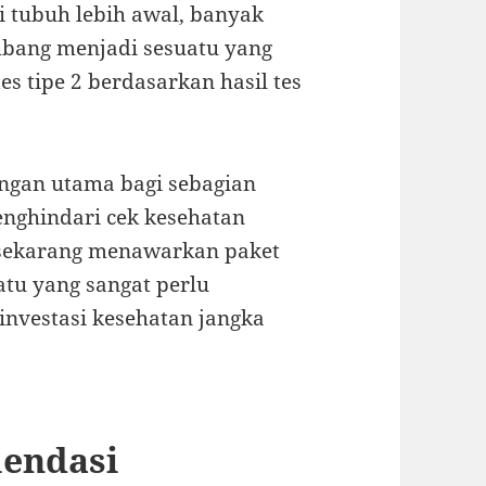
 tubuh lebih awal, banyak
mbang menjadi sesuatu yang
es tipe 2 berdasarkan hasil tes
ngan utama bagi sebagian
nghindari cek kesehatan
 sekarang menawarkan paket
tu yang sangat perlu
investasi kesehatan jangka
endasi