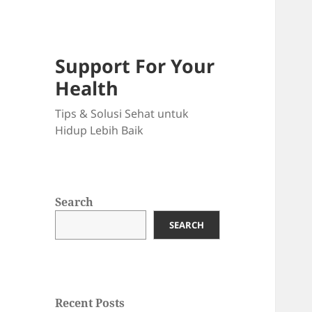
Support For Your
Health
Tips & Solusi Sehat untuk
Hidup Lebih Baik
Search
SEARCH
Recent Posts