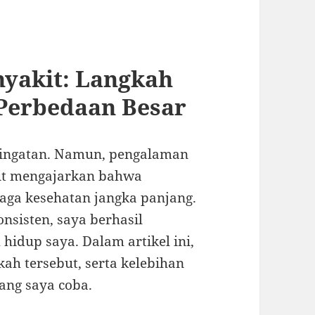
yakit: Langkah
Perbedaan Besar
eringatan. Namun, pengalaman
it mengajarkan bahwa
aga kesehatan jangka panjang.
nsisten, saya berhasil
idup saya. Dalam artikel ini,
h tersebut, serta kelebihan
ang saya coba.