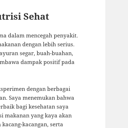
trisi Sehat
ama dalam mencegah penyakit.
kanan dengan lebih serius.
ayuran segar, buah-buahan,
embawa dampak positif pada
eksperimen dengan berbagai
tarian. Saya menemukan bahwa
erbaik bagi kesehatan saya
si makanan yang kaya akan
n kacang-kacangan, serta