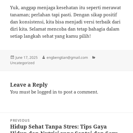
Yuk, anggap menjaga kesehatan itu seperti merawat
tanaman; perlahan tapi pasti. Dengan sikap positif
dan konsistensi, kita bisa menjadi versi terbaik dari
diri kita. Selamat mencoba dan tetap bahagia dalam
setiap langkah sehat yang kamu pilih!
Posted
Author
Categories
June 17, 2025
engbengtian@gmail.com
on
Uncategorized
Leave a Reply
You must be
logged in
to post a comment.
Post
PREVIOUS
navigation
Hidup Sehat Tanpa Stres: Tips Gaya
Previous