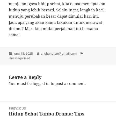
menjalani gaya hidup sehat, kita dapat menciptakan
hidup yang lebih berarti. Selalu ingat, langkah kecil
menuju perubahan besar dapat dimulai hari ini.
Jadi, apa yang akan kamu lakukan untuk merawat
dirimu? Mari kita mulai perjalanan ini bersama-
sama!
Posted
Author
Categories
June 18, 2025
engbengtian@gmail.com
on
Uncategorized
Leave a Reply
You must be
logged in
to post a comment.
Post
PREVIOUS
navigation
Hidup Sehat Tanpa Drama: Tips
Previous