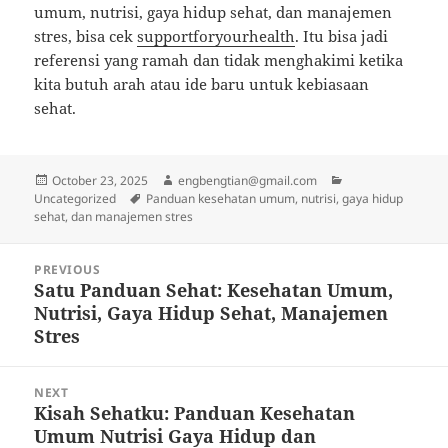
umum, nutrisi, gaya hidup sehat, dan manajemen
stres, bisa cek
supportforyourhealth
. Itu bisa jadi
referensi yang ramah dan tidak menghakimi ketika
kita butuh arah atau ide baru untuk kebiasaan
sehat.
Posted
Author
Categories
October 23, 2025
engbengtian@gmail.com
on
Tags
Uncategorized
Panduan kesehatan umum, nutrisi, gaya hidup
sehat, dan manajemen stres
Post
PREVIOUS
navigation
Satu Panduan Sehat: Kesehatan Umum,
Previous
Nutrisi, Gaya Hidup Sehat, Manajemen
post:
Stres
NEXT
Kisah Sehatku: Panduan Kesehatan
Next
Umum Nutrisi Gaya Hidup dan
post: