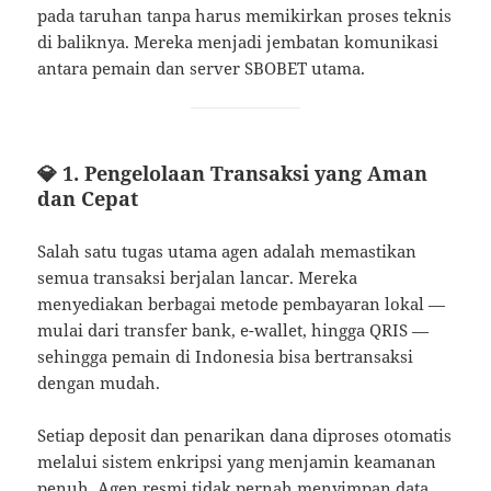
pada taruhan tanpa harus memikirkan proses teknis
di baliknya. Mereka menjadi jembatan komunikasi
antara pemain dan server SBOBET utama.
💎 1. Pengelolaan Transaksi yang Aman
dan Cepat
Salah satu tugas utama agen adalah memastikan
semua transaksi berjalan lancar. Mereka
menyediakan berbagai metode pembayaran lokal —
mulai dari transfer bank, e-wallet, hingga QRIS —
sehingga pemain di Indonesia bisa bertransaksi
dengan mudah.
Setiap deposit dan penarikan dana diproses otomatis
melalui sistem enkripsi yang menjamin keamanan
penuh. Agen resmi tidak pernah menyimpan data