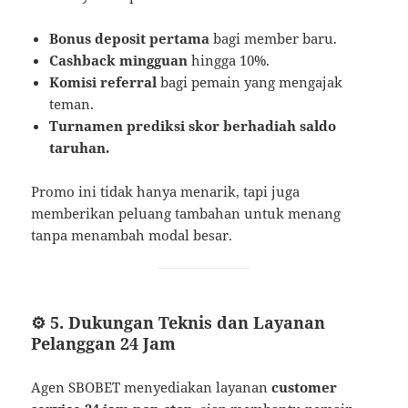
Bonus deposit pertama
bagi member baru.
Cashback mingguan
hingga 10%.
Komisi referral
bagi pemain yang mengajak
teman.
Turnamen prediksi skor berhadiah saldo
taruhan.
Promo ini tidak hanya menarik, tapi juga
memberikan peluang tambahan untuk menang
tanpa menambah modal besar.
⚙️ 5. Dukungan Teknis dan Layanan
Pelanggan 24 Jam
Agen SBOBET menyediakan layanan
customer