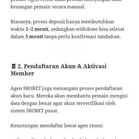
keuangan pemain secara manual.
Biasanya, proses deposit hanya membutuhkan
waktu
1–2 menit
, sedangkan withdraw bisa selesai
dalam
5 menit
tanpa perlu konfirmasi tambahan.
🧾 2. Pendaftaran Akun & Aktivasi
Member
Agen SBOBET juga menangani proses pendaftaran
akun baru. Mereka akan membantu pemain mengisi
data dengan benar agar akun terverifikasi oleh
sistem SBOBET pusat.
Keuntungan mendaftar lewat agen resmi: