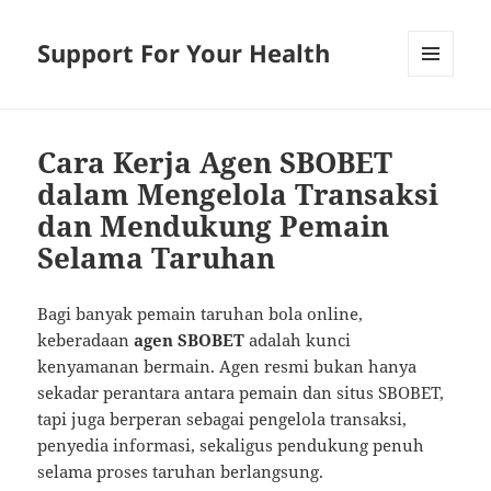
Support For Your Health
MENU
AND
WIDGETS
Cara Kerja Agen SBOBET
dalam Mengelola Transaksi
dan Mendukung Pemain
Selama Taruhan
Bagi banyak pemain taruhan bola online,
keberadaan
agen SBOBET
adalah kunci
kenyamanan bermain. Agen resmi bukan hanya
sekadar perantara antara pemain dan situs SBOBET,
tapi juga berperan sebagai pengelola transaksi,
penyedia informasi, sekaligus pendukung penuh
selama proses taruhan berlangsung.