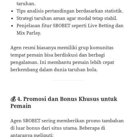
taruhan.
Tips analisis pertandingan berdasarkan statistik.
Strategi taruhan aman agar modal tetap stabil.
Penjelasan fitur SBOBET seperti Live Betting dan
Mix Parlay.
Agen resmi biasanya memiliki grup komunitas
tempat pemain bisa berdiskusi dan berbagi
pengalaman. Ini membantu pemain lebih cepat
berkembang dalam dunia taruhan bola.
💰 4. Promosi dan Bonus Khusus untuk
Pemain
Agen SBOBET sering memberikan promo tambahan
di luar bonus dari situs utama. Beberapa di
antaranya meliputi: