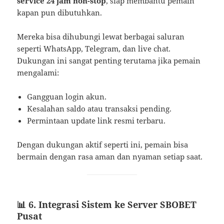
service 24 jam non-stop
, siap membantu pemain
kapan pun dibutuhkan.
Mereka bisa dihubungi lewat berbagai saluran
seperti WhatsApp, Telegram, dan live chat.
Dukungan ini sangat penting terutama jika pemain
mengalami:
Gangguan login akun.
Kesalahan saldo atau transaksi pending.
Permintaan update link resmi terbaru.
Dengan dukungan aktif seperti ini, pemain bisa
bermain dengan rasa aman dan nyaman setiap saat.
📊 6. Integrasi Sistem ke Server SBOBET
Pusat