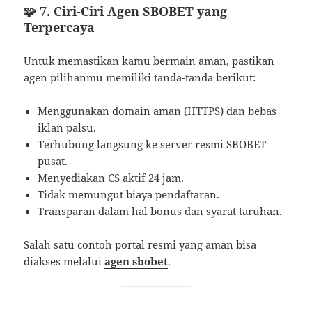
🧩 7. Ciri-Ciri Agen SBOBET yang
Terpercaya
Untuk memastikan kamu bermain aman, pastikan
agen pilihanmu memiliki tanda-tanda berikut:
Menggunakan domain aman (HTTPS) dan bebas
iklan palsu.
Terhubung langsung ke server resmi SBOBET
pusat.
Menyediakan CS aktif 24 jam.
Tidak memungut biaya pendaftaran.
Transparan dalam hal bonus dan syarat taruhan.
Salah satu contoh portal resmi yang aman bisa
diakses melalui
agen sbobet
.